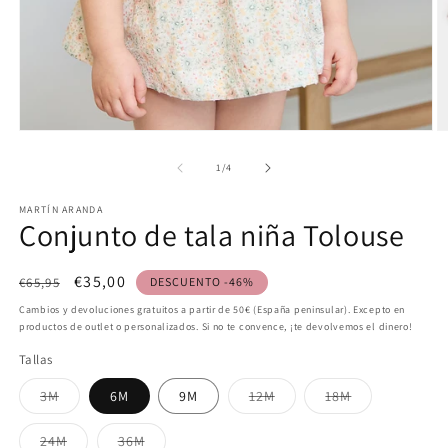
Abrir
Ab
elemento
e
multimedia
m
de
1
/
4
1
2
en
e
MARTÍN ARANDA
una
u
Conjunto de tala niña Tolouse
ventana
v
modal
m
Precio
Precio
€35,00
€65,95
DESCUENTO -46%
habitual
de
Cambios y devoluciones gratuitos a partir de 50€ (España peninsular). Excepto en
oferta
productos de outlet o personalizados. Si no te convence, ¡te devolvemos el dinero!
Tallas
Variante
Variante
Variante
3M
6M
9M
12M
18M
agotada
agotada
agotada
o
o
o
no
no
no
Variante
Variante
24M
36M