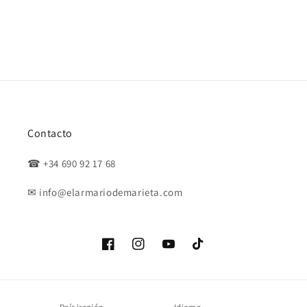
Contacto
☎ +34 690 92 17 68
✉ info@elarmariodemarieta.com
Facebook
Instagram
YouTube
TikTok