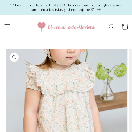
Ir
🤍 Envío gratuito a partir de 50€ (España peninsular). ¡Envíamos
directamente
también a las islas y al extranjero! 🤍
al contenido
Carrito
Ir
directamente
a la
información
del producto