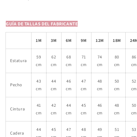
GUÍA DE TALLAS DEL FABRICANTE
1M
3M
6M
9M
12M
18M
24
59
62
68
71
74
80
86
Estatura
cm
cm
cm
cm
cm
cm
c
43
44
46
47
48
50
52
Pecho
cm
cm
cm
cm
cm
cm
c
41
42
44
45
46
48
50
Cintura
cm
cm
cm
cm
cm
cm
c
44
45
47
48
49
51
53
Cadera
cm
cm
cm
cm
cm
cm
c