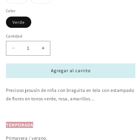
disponible
disponible
disponible
agotada
agotada
o
o
no
no
Color
disponible
disponible
Verde
Cantidad
Reducir
Aumentar
cantidad
cantidad
para
para
Conjunto
Conjunto
Agregar al carrito
de
de
tala
tala
Precioso jesusín de niña con braguita en tela con estampado
niña
niña
Tolouse
Tolouse
de flores en tonos verde, rosa, amarillos...
TEMPORADA
Primavera / verano.